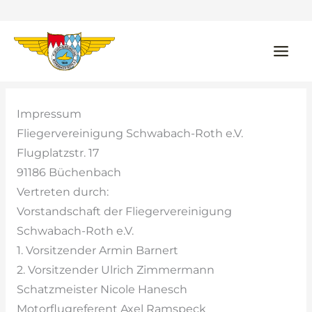
Zum
Inhalt
springen
Impressum
Fliegervereinigung Schwabach-Roth e.V.
Flugplatzstr. 17
91186 Büchenbach
Vertreten durch:
Vorstandschaft der Fliegervereinigung
Schwabach-Roth e.V.
1. Vorsitzender Armin Barnert
2. Vorsitzender Ulrich Zimmermann
Schatzmeister Nicole Hanesch
Motorflugreferent Axel Ramspeck