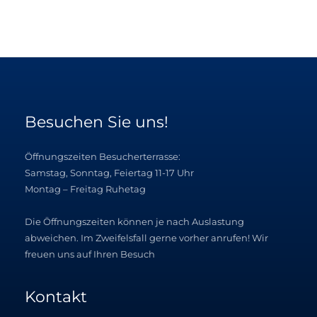
c
h
e
n
n
Besuchen Sie uns!
a
c
Öffnungszeiten Besucherterrasse:
h
Samstag, Sonntag, Feiertag 11-17 Uhr
:
Montag – Freitag Ruhetag
Die Öffnungszeiten können je nach Auslastung
abweichen. Im Zweifelsfall gerne vorher anrufen! Wir
freuen uns auf Ihren Besuch
Kontakt